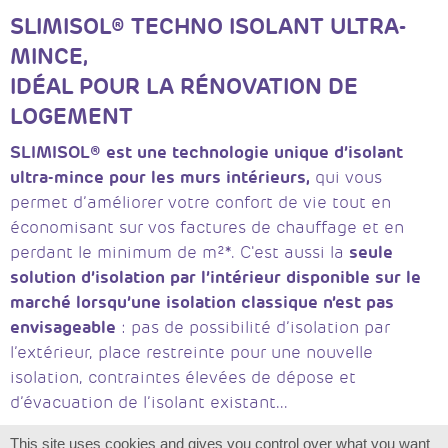
SLIMISOL® TECHNO ISOLANT ULTRA-
MINCE,
IDÉAL POUR LA RÉNOVATION DE
LOGEMENT
SLIMISOL® est une technologie unique d’isolant
ultra-mince pour les murs intérieurs,
qui vous
permet d’améliorer votre confort de vie tout en
économisant sur vos factures de chauffage et en
seule
perdant le minimum de m²*. C'est aussi la
solution d’isolation par l’intérieur disponible sur le
marché lorsqu’une isolation classique n’est pas
envisageable
: pas de possibilité d’isolation par
l’extérieur, place restreinte pour une nouvelle
isolation, contraintes élevées de dépose et
d’évacuation de l’isolant existant...
SLIMISOL® permet une optimisation de la surface
This site uses cookies and gives you control over what you want